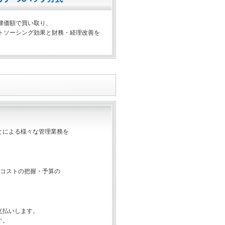
簿価額で買い取り、
トソーシング効果と財務・経理改善を
とによる様々な管理業務を
両コストの把握・予算の
支払いします。
す。