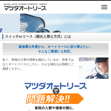
ホーム
はじめての方へ
スイッチtoリース（順次入替え方式）とは
オートリース
新規導入年度から、オートリースに切り替えたい。
[法人のお客様]
そんなご要望にも対応。
近々、車両の入替や増車を検討しているが、所有では
マイカーリース
なくオートリースにしたい。そんな場合もお気軽にご
[個人のお客様]
相談ください。
サービス&サポート
販売店検索
企業情報