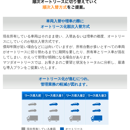
採用情報
車両入替や増車の際に
よくある質問
オートリース化順次入替方式
現在所有している車両はそのまま使い、入替あるいは増車の都度、オートリー
お問い合わせ
スにしていくのが順次入替方式です。
償却年限が近い場合などには向いていますが、所有台数が多いとすべての車両
がオートリースに切り替わるまでに期間を要したり、所有車とリース車が混在
してしまい、かえって管理が煩雑になる場合があります。
マツダオートリースでは、お客さまのご要望と状況をトータルに分析し、最適
な導入プランをご提案いたします。
オートリース化が進むにつれ、
管理業務の軽減が図れます。
現在所有している車両
オートリース